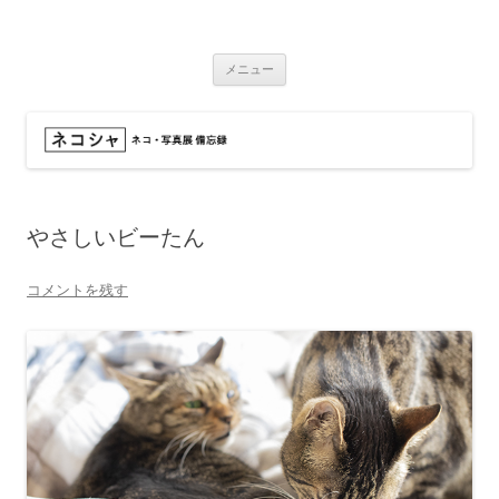
コ
ン
ネコシャ
テ
ネコ・写真展_備忘録
ン
ツ
メニュー
へ
ス
キ
ッ
プ
やさしいビーたん
コメントを残す