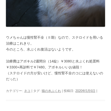
ウメちゃんは慢性腎不全（Ⅱ期）なので、ステロイドを用いる
治療はこれきり。
今のところ、水ぶくれ復活はないようです。
治療費はアポキル2週間分（14錠）￥3080と水ぶくれ処置料
￥3300+再診料で￥7480。アポキルいいお値段！
（ステロイドの方が安いけど、慢性腎不全のコには使えないの
だった）
カテゴリー:
ネコ
| タグ:
猫の水ぶくれ
| 投稿日:
2020年5月6日
|