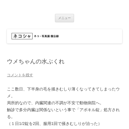
コ
ン
ネコシャ
テ
ネコ・写真展_備忘録
ン
ツ
メニュー
へ
ス
キ
ッ
プ
ウメちゃんの水ぶくれ
コメントを残す
ここ数日、下半身の毛を掻きむしり薄くなってきてしまったウ
メ。
局所的なので、内臓関連の不調が不安で動物病院へ。
触診で多分内臓は関係ないという事で「アポキル錠」処方され
る。
（１日1/2錠を2回、服用1回で掻きむしりが治った）