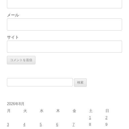
メール
サイト
検
索:
2026年8月
月
火
水
木
金
土
日
1
2
3
4
5
6
7
8
9