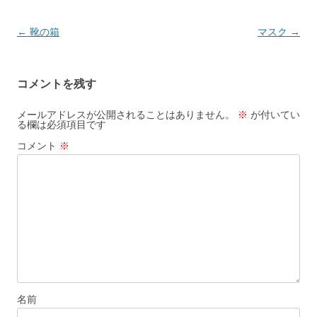
投
←
靴の箱
マスク
→
稿
ナ
コメントを残す
ビ
ゲ
メールアドレスが公開されることはありません。
※
が付いてい
る欄は必須項目です
ー
コメント
※
シ
ョ
ン
名前