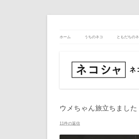
コ
ン
テ
ネコ・写真展_備忘録
ネコシャ
ン
ツ
ホーム
うちのネコ
ともだちのネ
へ
ス
キ
ッ
プ
ウメちゃん旅立ちました
11件の返信