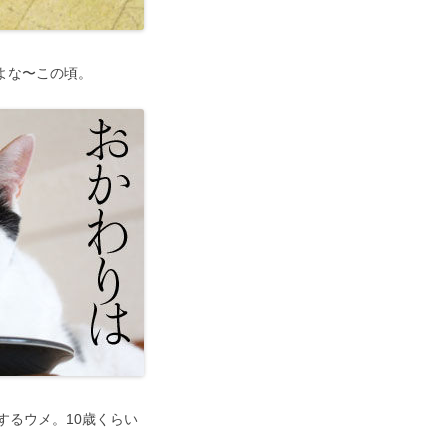
だよな〜この頃。
するウメ。10歳くらい