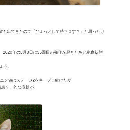
欲も出てきたので「ひょっとして持ち直す？」と思ったけ
り、2020年の8月8日に35回目の発作が起きたあと絶食状態
ょう。
アチニン値はステージ2をキープし続けたが
疾患？」的な症状が。