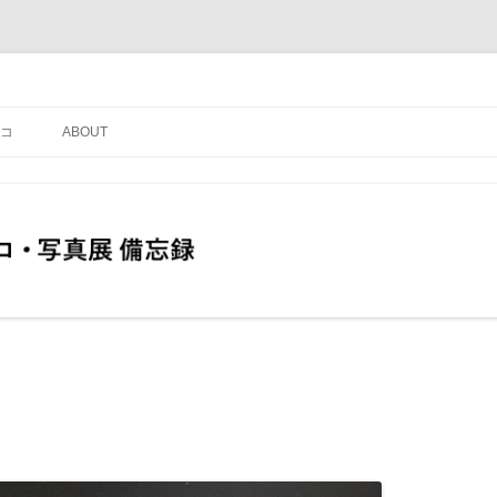
コ
ABOUT