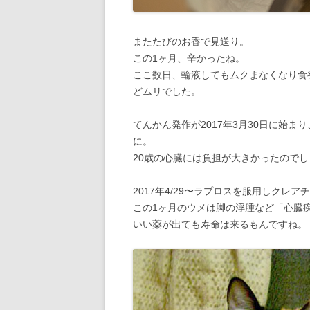
またたびのお香で見送り。
この1ヶ月、辛かったね。
ここ数日、輸液してもムクまなくなり食
どムリでした。
てんかん発作が2017年3月30日に始ま
に。
20歳の心臓には負担が大きかったのでし
2017年4/29〜ラプロスを服用しクレ
この1ヶ月のウメは脚の浮腫など「心臓
いい薬が出ても寿命は来るもんですね。