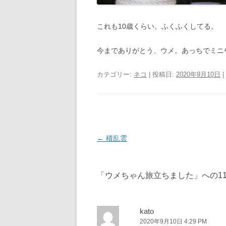
これも10歳くらい。ふくふくしてる。
今までありがとう、ウメ。あっちでミニ
カテゴリー:
ネコ
| 投稿日:
2020年9月10日
|
投
←
積乱雲
稿
ナ
「
ウメちゃん旅立ちました
」への1
ビ
ゲ
ー
kato
2020年9月10日 4:29 PM
シ