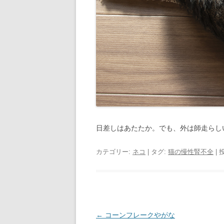
日差しはあたたか。でも、外は師走らし
カテゴリー:
ネコ
| タグ:
猫の慢性腎不全
| 
投
←
コーンフレークやがな