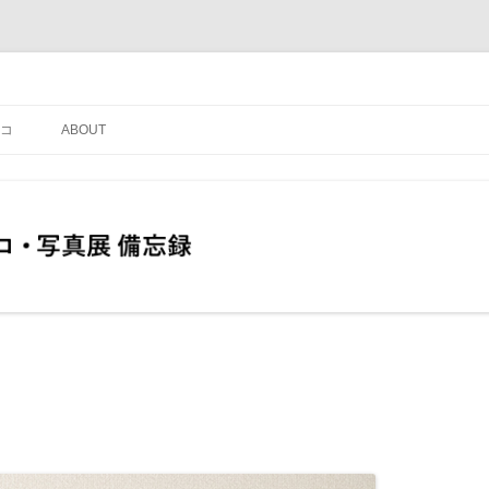
コ
ABOUT