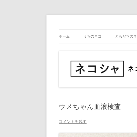
コ
ン
テ
ネコ・写真展_備忘録
ネコシャ
ン
ツ
ホーム
うちのネコ
ともだちのネ
へ
ス
キ
ッ
プ
ウメちゃん血液検査
コメントを残す