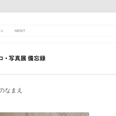
コ
ABOUT
コのなまえ