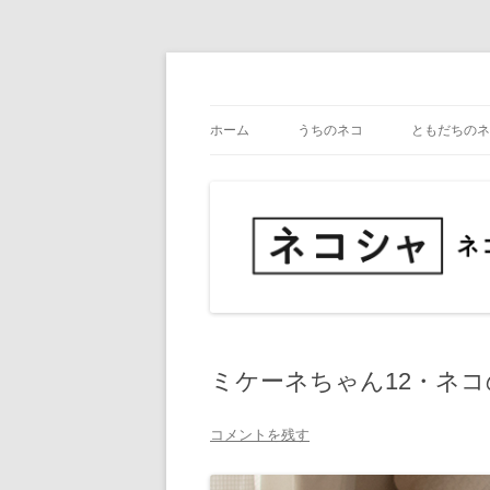
コ
ン
テ
ネコ・写真展_備忘録
ネコシャ
ン
ツ
ホーム
うちのネコ
ともだちのネ
へ
ス
キ
ッ
プ
ミケーネちゃん12・ネ
コメントを残す