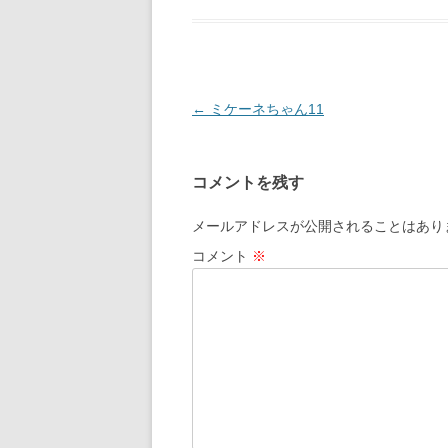
投
←
ミケーネちゃん11
稿
ナ
コメントを残す
ビ
ゲ
メールアドレスが公開されることはあり
ー
コメント
※
シ
ョ
ン