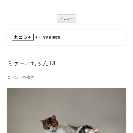
コ
ン
ネコシャ
テ
ネコ・写真展_備忘録
ン
ツ
メニュー
へ
ス
キ
ッ
プ
ミケーネちゃん13
コメントを残す