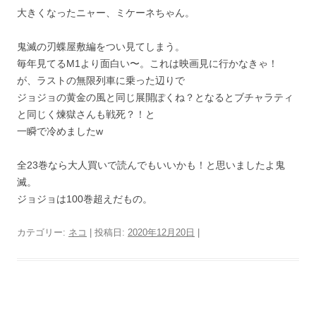
大きくなったニャー、ミケーネちゃん。
鬼滅の刃蝶屋敷編をつい見てしまう。
毎年見てるM1より面白い〜。これは映画見に行かなきゃ！
が、ラストの無限列車に乗った辺りで
ジョジョの黄金の風と同じ展開ぽくね？となるとブチャラティ
と同じく煉獄さんも戦死？！と
一瞬で冷めましたw
全23巻なら大人買いで読んでもいいかも！と思いましたよ鬼
滅。
ジョジョは100巻超えだもの。
カテゴリー:
ネコ
| 投稿日:
2020年12月20日
|