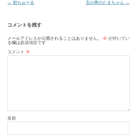
投
←
初ちゅ〜る
玉の輿のたまちゃん
→
稿
ナ
コメントを残す
ビ
ゲ
メールアドレスが公開されることはありません。
※
が付いてい
る欄は必須項目です
ー
コメント
※
シ
ョ
ン
名前