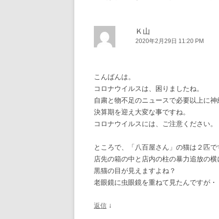
ビ
ゲ
ー
Ｋ山
2020年2月29日 11:20 PM
シ
ョ
ン
こんばんは。
コロナウイルスは、困りましたね。
自粛と物不足のニュースで必要以上に神
決算期を迎え大変な事ですね。
コロナウイルスには、ご注意ください。
ところで、「八百屋さん」の猫は２匹で
店先の箱の中と店内の柱の暴力追放の横
黒猫の目が見えますよね？
老眼鏡に虫眼鏡を重ねて見たんですが・
↓
返信