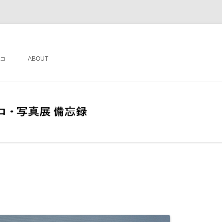
コ
ABOUT