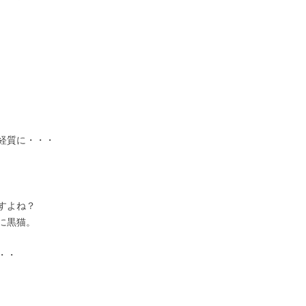
経質に・・・
すよね？
に黒猫。
・・