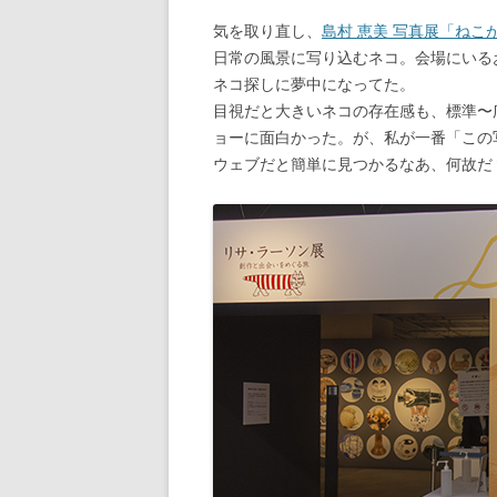
気を取り直し、
島村 恵美 写真展「ねこ
日常の風景に写り込むネコ。会場にいる
ネコ探しに夢中になってた。
目視だと大きいネコの存在感も、標準〜
ョーに面白かった。が、私が一番「この
ウェブだと簡単に見つかるなあ、何故だ