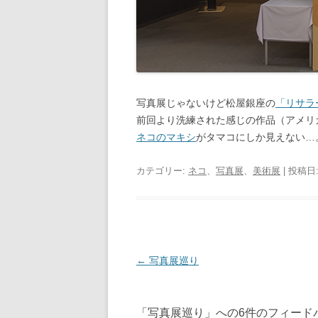
写真展じゃないけど松屋銀座の
「リサラ
前回より洗練された感じの作品（アメリ
ネコのマキシ
がタマコにしか見えない…
カテゴリー:
ネコ
、
写真展
、
美術展
| 投稿日
投
←
写真展巡り
稿
ナ
「
写真展巡り
」への6件のフィード