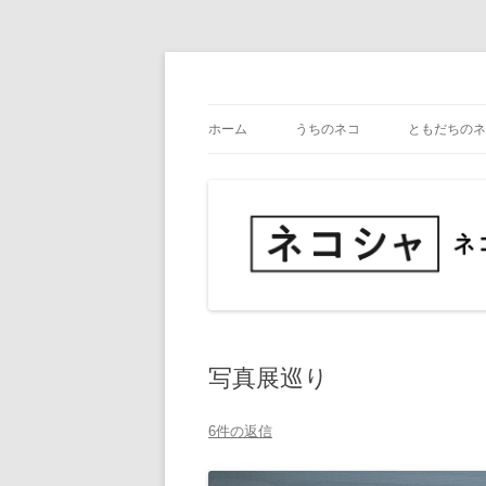
コ
ン
テ
ネコ・写真展_備忘録
ネコシャ
ン
ツ
ホーム
うちのネコ
ともだちのネ
へ
ス
キ
ッ
プ
写真展巡り
6件の返信