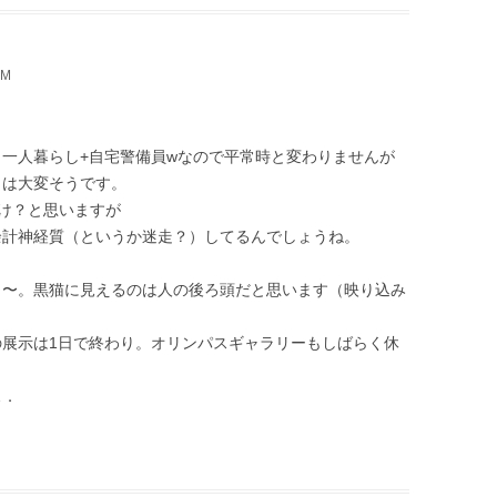
PM
一人暮らし+自宅警備員wなので平常時と変わりませんが
々は大変そうです。
っけ？と思いますが
余計神経質（というか迷走？）してるんでしょうね。
と〜。黒猫に見えるのは人の後ろ頭だと思います（映り込み
展示は1日で終わり。オリンパスギャラリーもしばらく休
…．