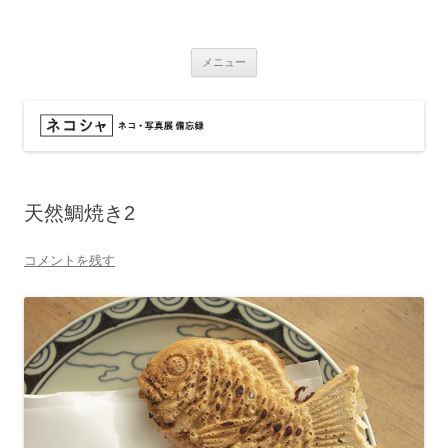
コ
ン
ネコシャ
テ
ネコ・写真展_備忘録
ン
ツ
メニュー
へ
ス
キ
ッ
プ
天然鯛焼き2
コメントを残す