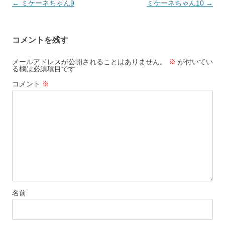
投
←
ミケーネちゃん9
ミケーネちゃん10
→
稿
ナ
コメントを残す
ビ
ゲ
メールアドレスが公開されることはありません。
※
が付いてい
る欄は必須項目です
ー
コメント
※
シ
ョ
ン
名前