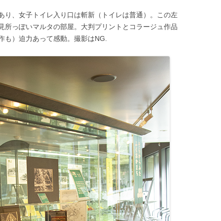
あり、女子トイレ入り口は斬新（トイレは普通）。この左
見所っぽいマルタの部屋。大判プリントとコラージュ作品
作も）迫力あって感動。撮影はNG.