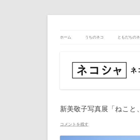
コ
ン
テ
ネコ・写真展_備忘録
ネコシャ
ン
ツ
ホーム
うちのネコ
ともだちのネ
へ
ス
キ
ッ
プ
新美敬子写真展「ねこと
コメントを残す