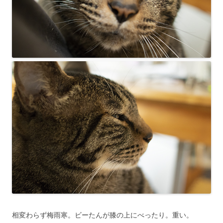
相変わらず梅雨寒。ビーたんが膝の上にべったり。重い。