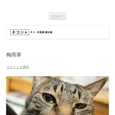
コ
ン
ネコシャ
テ
ネコ・写真展_備忘録
ン
ツ
メニュー
へ
ス
キ
ッ
プ
梅雨寒
コメントを残す