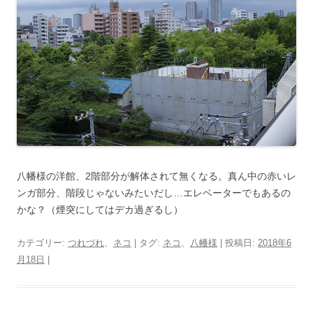
八幡様の洋館、2階部分が解体されて無くなる。真ん中の赤いレ
ンガ部分、階段じゃないみたいだし…エレベーターでもあるの
かな？（煙突にしてはデカ過ぎるし）
カテゴリー:
つれづれ
、
ネコ
| タグ:
ネコ
、
八幡様
| 投稿日:
2018年6
月18日
|