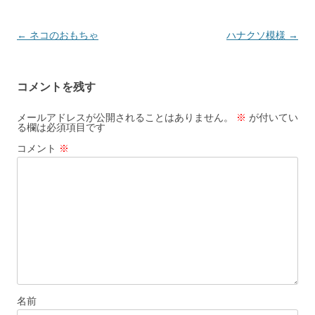
投
←
ネコのおもちゃ
ハナクソ模様
→
稿
ナ
コメントを残す
ビ
ゲ
メールアドレスが公開されることはありません。
※
が付いてい
る欄は必須項目です
ー
コメント
※
シ
ョ
ン
名前