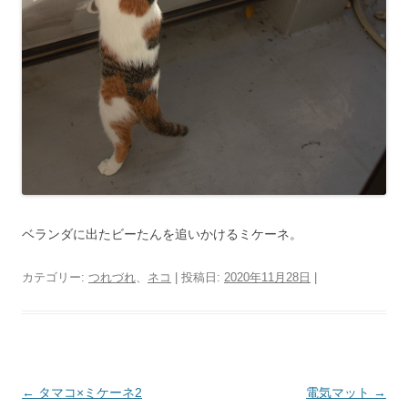
ベランダに出たビーたんを追いかけるミケーネ。
カテゴリー:
つれづれ
、
ネコ
| 投稿日:
2020年11月28日
|
投
←
タマコ×ミケーネ2
電気マット
→