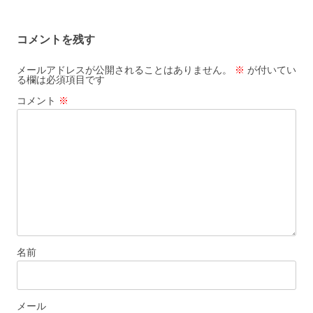
稿
ナ
コメントを残す
ビ
ゲ
メールアドレスが公開されることはありません。
※
が付いてい
る欄は必須項目です
ー
コメント
※
シ
ョ
ン
名前
メール