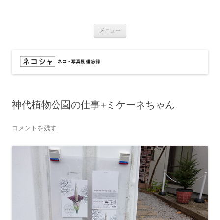
コ
ン
ネコシャ
テ
ネコ・写真展_備忘録
ン
ツ
メニュー
へ
ス
キ
ッ
プ
神代植物公園の仕事+ミケーネちゃん
コメントを残す