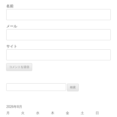
名前
メール
サイト
検
索:
2026年8月
月
火
水
木
金
土
日