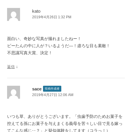
ゲ
ー
kato
2019年4月26日 1:32 PM
シ
ョ
ン
面白い、奇妙な写真が撮れましたねー！
ビーたんの中に人が？いるようだ―！虚ろな目も素敵！
不思議写真大賞、決定！
↓
返信
sace
投稿作成者
2019年4月27日 12:06 AM
いつも草、ありがとうございます。「虫歯予防のためお菓子を
控えてる孫にお菓子を与えまくる義母を苦々しい目で見る嫁っ
てこんな感じ‥？」と疑似体験をしてます（コラっ！）