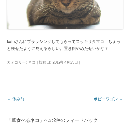
katoさんにブラッシングしてもらってスッキリタマコ。ちょっ
と痩せたように見えるらしい。置き餌やめたせいかな？
カテゴリー:
ネコ
| 投稿日:
2019年4月25日
|
投
←
休み前
ボビーワゴン
→
稿
ナ
「
草食べるネコ
」への2件のフィードバック
ビ