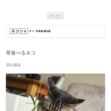
コ
ン
ネコシャ
テ
ネコ・写真展_備忘録
ン
ツ
メニュー
へ
ス
キ
ッ
プ
草食べるネコ
2件の返信