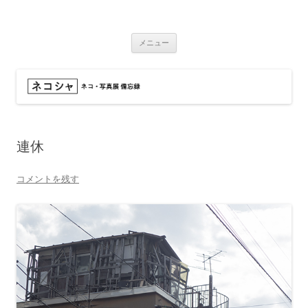
コ
ン
ネコシャ
テ
ネコ・写真展_備忘録
ン
ツ
メニュー
へ
ス
キ
ッ
プ
連休
コメントを残す