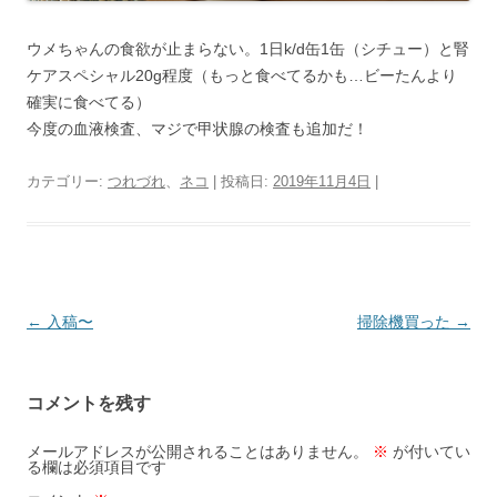
ウメちゃんの食欲が止まらない。1日k/d缶1缶（シチュー）と腎
ケアスペシャル20g程度（もっと食べてるかも…ビーたんより
確実に食べてる）
今度の血液検査、マジで甲状腺の検査も追加だ！
カテゴリー:
つれづれ
、
ネコ
| 投稿日:
2019年11月4日
|
投
←
入稿〜
掃除機買った
→
稿
ナ
コメントを残す
ビ
ゲ
メールアドレスが公開されることはありません。
※
が付いてい
る欄は必須項目です
ー