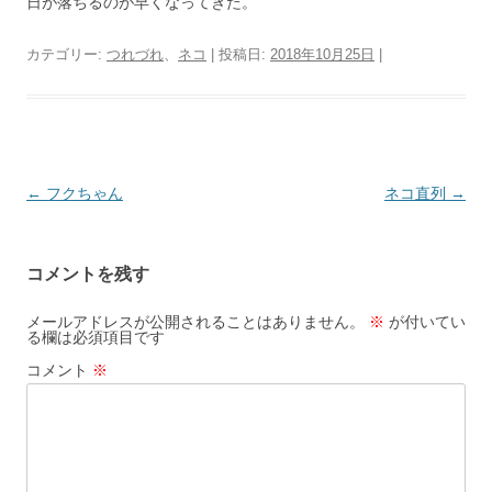
日が落ちるのが早くなってきた。
カテゴリー:
つれづれ
、
ネコ
| 投稿日:
2018年10月25日
|
投
←
フクちゃん
ネコ直列
→
稿
ナ
コメントを残す
ビ
ゲ
メールアドレスが公開されることはありません。
※
が付いてい
る欄は必須項目です
ー
コメント
※
シ
ョ
ン