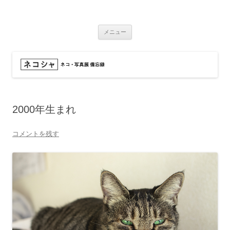
コ
ン
ネコシャ
テ
ネコ・写真展_備忘録
ン
ツ
メニュー
へ
ス
キ
ッ
プ
2000年生まれ
コメントを残す