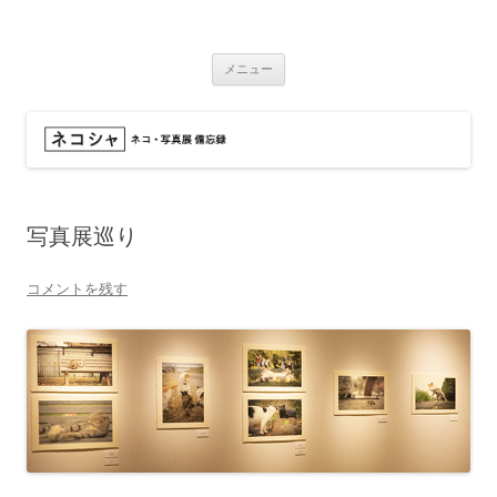
コ
ン
ネコシャ
テ
ネコ・写真展_備忘録
ン
ツ
メニュー
へ
ス
キ
ッ
プ
写真展巡り
コメントを残す