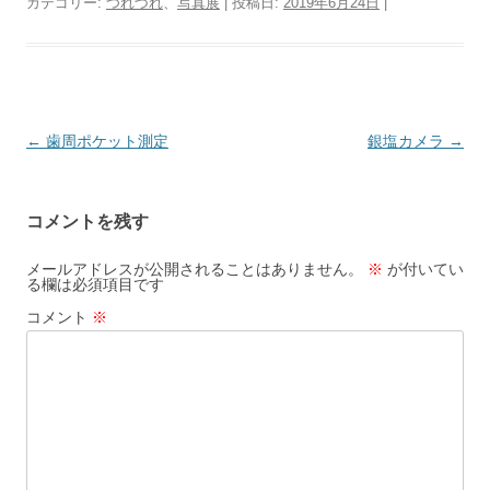
カテゴリー:
つれづれ
、
写真展
| 投稿日:
2019年6月24日
|
投
←
歯周ポケット測定
銀塩カメラ
→
稿
ナ
コメントを残す
ビ
ゲ
メールアドレスが公開されることはありません。
※
が付いてい
る欄は必須項目です
ー
コメント
※
シ
ョ
ン