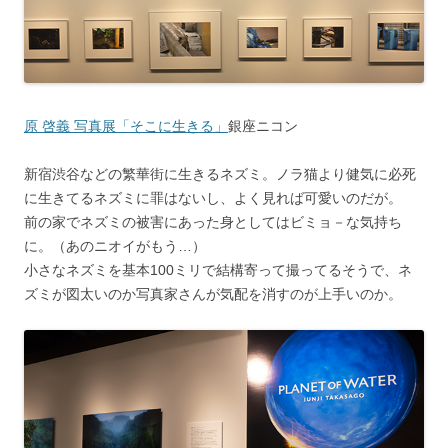
原 啓義 写真展「そこに生きる」
銀座ニコン
新宿渋谷などの繁華街に生きるネズミ。ノラ猫より健気に必死
に生きてるネズミに罪はないし、よく見れば可愛いのだが。
前の家でネズミの被害にあった身としてはビミョ－な気持ち
に。（あのニオイがもう…）
小さなネズミを基本100ミリで結構寄って撮ってるそうで、ネ
ズミが図太いのか写真家さんが気配を消すのが上手いのか。