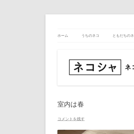
コ
ン
テ
ネコ・写真展_備忘録
ネコシャ
ン
ツ
ホーム
うちのネコ
ともだちのネ
へ
ス
キ
ッ
プ
室内は春
コメントを残す