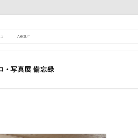
コ
ABOUT