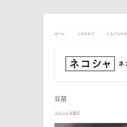
コ
ン
テ
ネコ・写真展_備忘録
ネコシャ
ン
ツ
ホーム
うちのネコ
ともだちのネ
へ
ス
キ
ッ
プ
豆苗
コメントを残す