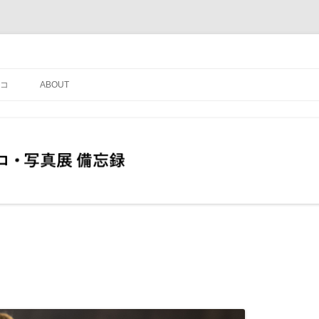
コ
ABOUT