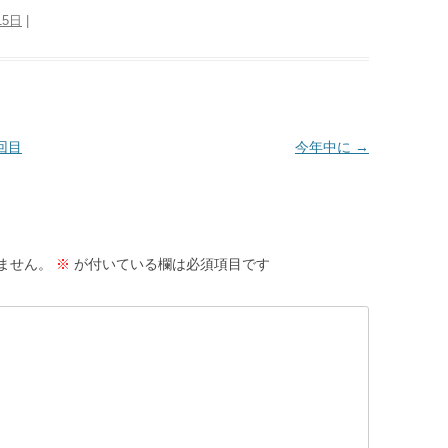
15日
|
回目
今年中に
→
ません。
※
が付いている欄は必須項目です