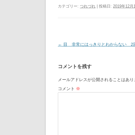
カテゴリー:
つれづれ
| 投稿日:
2019年12月
投
←
目 非常にはっきりとわからない 2
稿
ナ
コメントを残す
ビ
ゲ
メールアドレスが公開されることはあり
ー
コメント
※
シ
ョ
ン