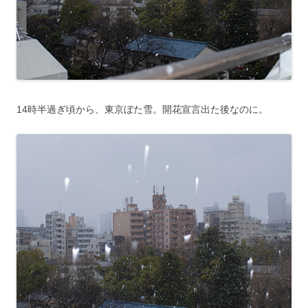
14時半過ぎ頃から、東京ぼた雪。開花宣言出た後なのに。