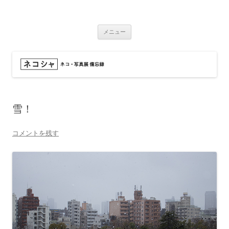
コ
ン
ネコシャ
テ
ネコ・写真展_備忘録
ン
ツ
メニュー
へ
ス
キ
ッ
プ
雪！
コメントを残す