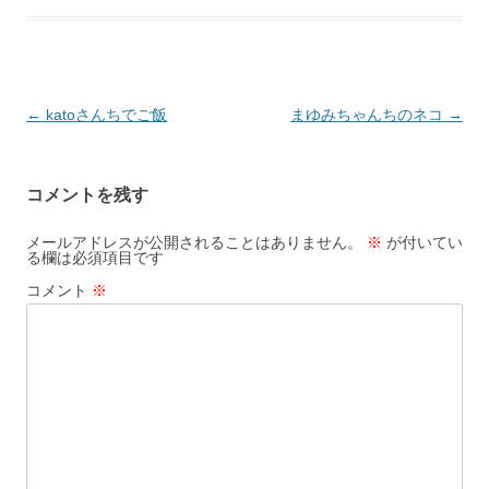
投
←
katoさんちでご飯
まゆみちゃんちのネコ
→
稿
ナ
コメントを残す
ビ
ゲ
メールアドレスが公開されることはありません。
※
が付いてい
る欄は必須項目です
ー
コメント
※
シ
ョ
ン