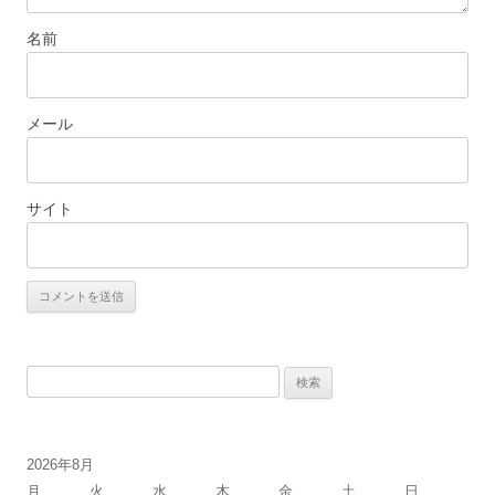
名前
メール
サイト
検
索:
2026年8月
月
火
水
木
金
土
日