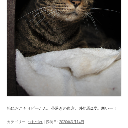
箱におこもりビーたん。昼過ぎの東京、外気温2度。寒いー！
カテゴリー:
つれづれ
| 投稿日:
2020年3月14日
|