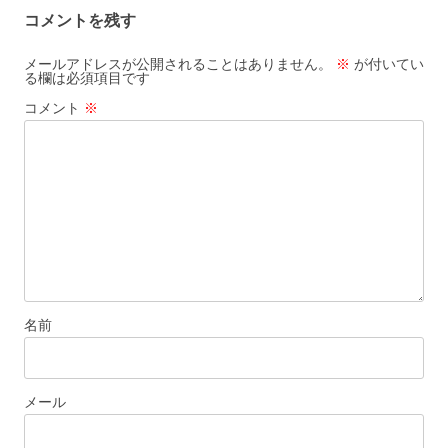
ビ
コメントを残す
ゲ
ー
メールアドレスが公開されることはありません。
※
が付いてい
る欄は必須項目です
シ
コメント
※
ョ
ン
名前
メール