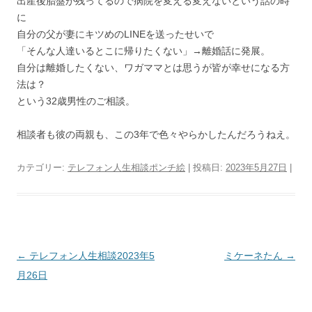
出産後胎盤が残ってるので病院を変える変えないという話の時
に
自分の父が妻にキツめのLINEを送ったせいで
「そんな人達いるとこに帰りたくない」→離婚話に発展。
自分は離婚したくない、ワガママとは思うが皆が幸せになる方
法は？
という32歳男性のご相談。
相談者も彼の両親も、この3年で色々やらかしたんだろうねえ。
カテゴリー:
テレフォン人生相談ポンチ絵
| 投稿日:
2023年5月27日
|
投
←
テレフォン人生相談2023年5
ミケーネたん
→
稿
月26日
ナ