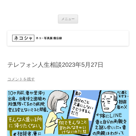
コ
ン
ネコシャ
テ
ネコ・写真展_備忘録
ン
ツ
メニュー
へ
ス
キ
ッ
プ
テレフォン人生相談2023年5月27日
コメントを残す