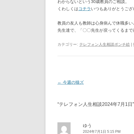
わからないという30歳教員のご相談。
くわしくは
コチラ
いつもありがとうござ
教員の友人も教師は心身病んで休職多い
先生達で、「〇〇先生が戻ってくるまで
カテゴリー:
テレフォン人生相談ポンチ絵
|
投
←
今週の猫ズ
稿
ナ
“
テレフォン人生相談2024年7月1日
ビ
ゲ
ー
ゆう
2024年7月1日 5:15 PM
シ