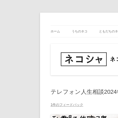
コ
ン
テ
ネコ・写真展_備忘録
ネコシャ
ン
ツ
ホーム
うちのネコ
ともだちのネ
へ
ス
キ
ッ
プ
テレフォン人生相談2024
1件のフィードバック