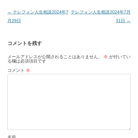
投
←
テレフォン人生相談2024年7
テレフォン人生相談2024年7月
稿
月29日
31日
→
ナ
ビ
コメントを残す
ゲ
ー
メールアドレスが公開されることはありません。
※
が付いてい
る欄は必須項目です
シ
コメント
※
ョ
ン
名前