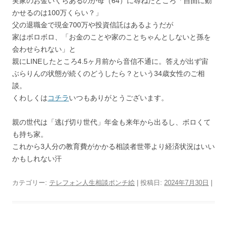
実家のお金いくらあるのか母（64）に尋ねたところ「自由に動
かせるのは100万くらい？」
父の退職金で現金700万や投資信託はあるようだが
家はボロボロ、「お金のことや家のことちゃんとしないと孫を
会わせられない」と
親にLINEしたところ4.5ヶ月前から音信不通に。答えが出ず宙
ぶらりんの状態が続くのどうしたら？という34歳女性のご相
談。
くわしくは
コチラ
いつもありがとうございます。
親の世代は「逃げ切り世代」年金も来年から出るし、ボロくて
も持ち家。
これから3人分の教育費がかかる相談者世帯より経済状況はいい
かもしれない汗
カテゴリー:
テレフォン人生相談ポンチ絵
| 投稿日:
2024年7月30日
|