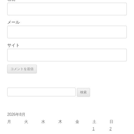
メール
サイト
検
索:
2026年8月
月
火
水
木
金
土
日
1
2