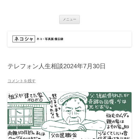
コ
ン
ネコシャ
テ
ネコ・写真展_備忘録
ン
ツ
メニュー
へ
ス
キ
ッ
プ
テレフォン人生相談2024年7月30日
コメントを残す