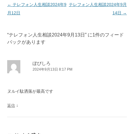
投
←
テレフォン人生相談2024年9
テレフォン人生相談2024年9月
稿
月12日
14日
→
ナ
ビ
“
テレフォン人生相談2024年9月13日
” に1件のフィード
ゲ
バックがあります
ー
シ
ョ
ぽぴしろ
2024年9月13日 8:17 PM
ン
ヌルイ駄洒落が最高です
↓
返信