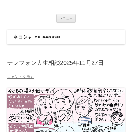
コ
ン
ネコシャ
テ
ネコ・写真展_備忘録
ン
ツ
メニュー
へ
ス
キ
ッ
プ
テレフォン人生相談2025年11月27日
コメントを残す