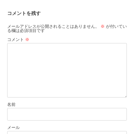
ビ
コメントを残す
ゲ
ー
メールアドレスが公開されることはありません。
※
が付いてい
る欄は必須項目です
シ
コメント
※
ョ
ン
名前
メール