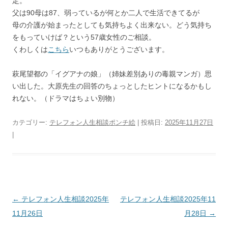
定。
父は90母は87、弱っているが何とか二人で生活できてるが
母の介護が始まったとしても気持ちよく出来ない。どう気持ち
をもっていけば？という57歳女性のご相談。
くわしくは
こちら
いつもありがとうございます。
萩尾望都の「イグアナの娘」（姉妹差別ありの毒親マンガ）思
い出した。大原先生の回答のちょっとしたヒントになるかもし
れない。（ドラマはちょい別物）
カテゴリー:
テレフォン人生相談ポンチ絵
| 投稿日:
2025年11月27日
|
投
←
テレフォン人生相談2025年
テレフォン人生相談2025年11
稿
11月26日
月28日
→
ナ