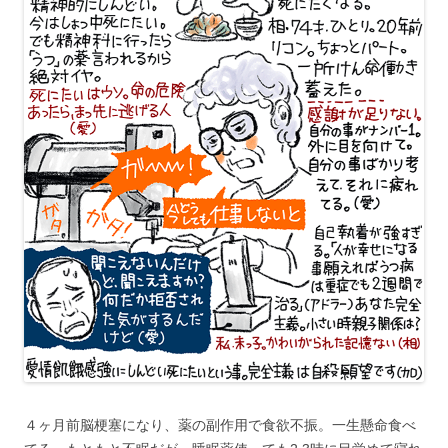
４ヶ月前脳梗塞になり、薬の副作用で食欲不振。一生懸命食べ