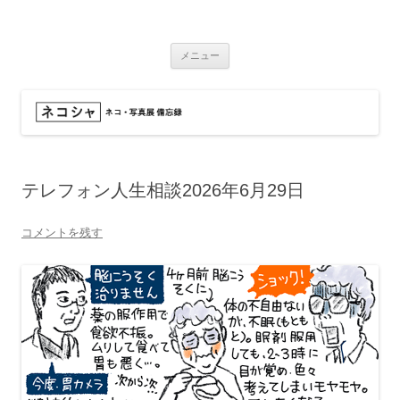
コ
ン
ネコシャ
テ
ネコ・写真展_備忘録
ン
ツ
メニュー
へ
ス
キ
ッ
プ
テレフォン人生相談2026年6月29日
コメントを残す