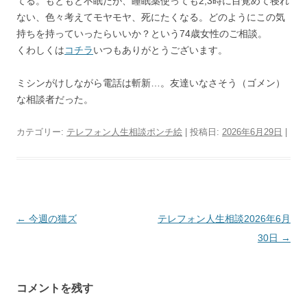
てる。もともと不眠だが、睡眠薬使っても2,3時に目覚めて寝れ
ない、色々考えてモヤモヤ、死にたくなる。どのようにこの気
持ちを持っていったらいいか？という74歳女性のご相談。
くわしくは
コチラ
いつもありがとうございます。
ミシンがけしながら電話は斬新…。友達いなさそう（ゴメン）
な相談者だった。
カテゴリー:
テレフォン人生相談ポンチ絵
| 投稿日:
2026年6月29日
|
投
←
今週の猫ズ
テレフォン人生相談2026年6月
稿
30日
→
ナ
ビ
コメントを残す
ゲ