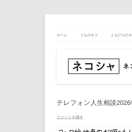
コ
ン
テ
ネコ・写真展_備忘録
ネコシャ
ン
ツ
ホーム
うちのネコ
ともだちのネ
へ
ス
キ
ッ
プ
テレフォン人生相談2026
コメントを残す