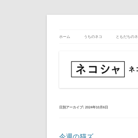
コ
ン
テ
ネコ・写真展_備忘録
ネコシャ
ン
ツ
ホーム
うちのネコ
ともだちのネ
へ
ス
キ
ッ
プ
日別アーカイブ:
2024年10月6日
今週の猫ズ