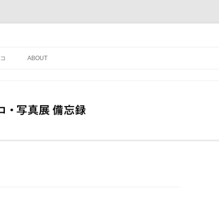
コ
ABOUT