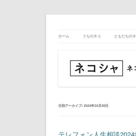
コ
ン
テ
ネコ・写真展_備忘録
ネコシャ
ン
ツ
ホーム
うちのネコ
ともだちのネ
へ
ス
キ
ッ
プ
日別アーカイブ:
2024年10月28日
テレフォン人生相談2024年