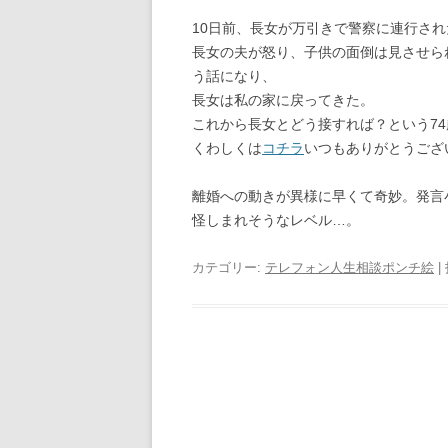
10日前、長女が万引きで警察に連行され
長女の夫が怒り、子供の面倒は見させら
う話になり、
長女は私の家に戻ってきた。
これから長女とどう接すれば？という7
くわしくは
コチラ
いつもありがとうござ
離婚への動きが異様に早くて奇妙。発言
怪しまれそうなレベル…。
カテゴリー:
テレフォン人生相談ポンチ絵
|