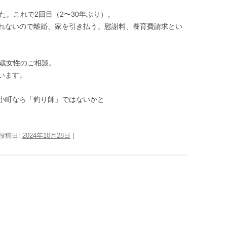
た。これで2回目（2〜30年ぶり）。
れないので離婚、家を引き払う。慰謝料、養育費請求とい
4歳女性のご相談。
います。
小町なら「釣り師」ではないかと
 投稿日:
2024年10月28日
|