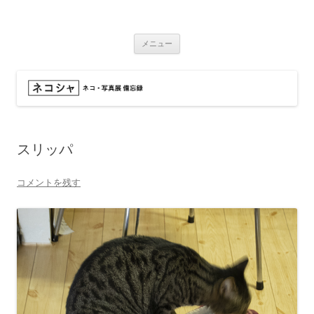
コ
ン
ネコシャ
テ
ネコ・写真展_備忘録
ン
ツ
メニュー
へ
ス
キ
ッ
プ
スリッパ
コメントを残す