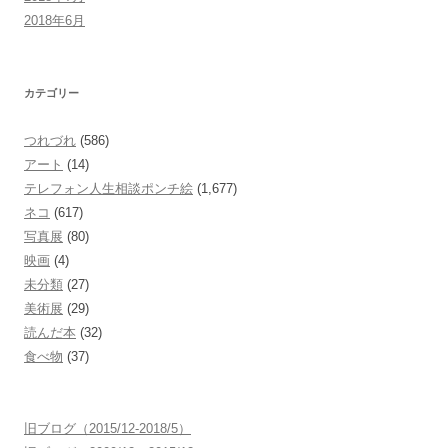
2018年6月
カテゴリー
つれづれ
(586)
アート
(14)
テレフォン人生相談ポンチ絵
(1,677)
ネコ
(617)
写真展
(80)
映画
(4)
未分類
(27)
美術展
(29)
読んだ本
(32)
食べ物
(37)
旧ブログ（2015/12-2018/5）