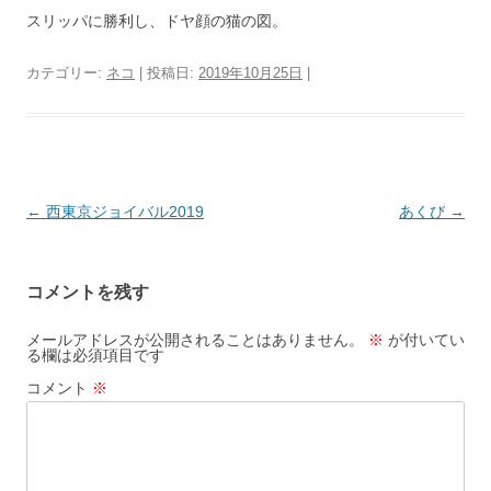
スリッパに勝利し、ドヤ顔の猫の図。
カテゴリー:
ネコ
| 投稿日:
2019年10月25日
|
投
←
西東京ジョイバル2019
あくび
→
稿
ナ
コメントを残す
ビ
ゲ
メールアドレスが公開されることはありません。
※
が付いてい
る欄は必須項目です
ー
コメント
※
シ
ョ
ン