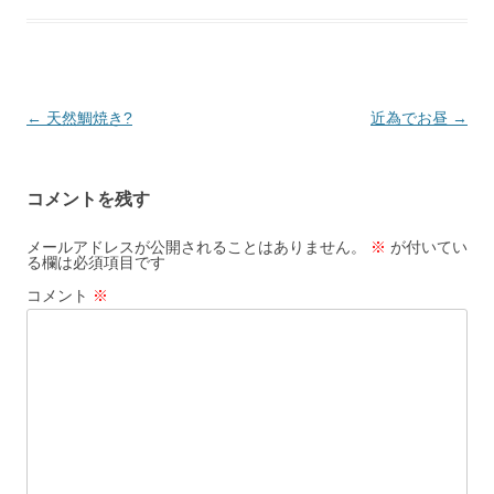
投
←
天然鯛焼き?
近為でお昼
→
稿
ナ
コメントを残す
ビ
ゲ
メールアドレスが公開されることはありません。
※
が付いてい
る欄は必須項目です
ー
コメント
※
シ
ョ
ン