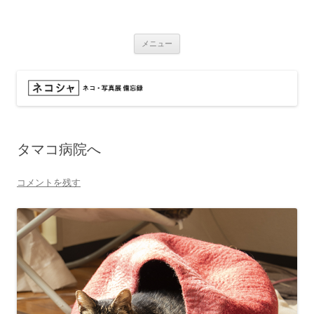
コ
ン
ネコシャ
テ
ネコ・写真展_備忘録
ン
ツ
メニュー
へ
ス
キ
ッ
プ
タマコ病院へ
コメントを残す