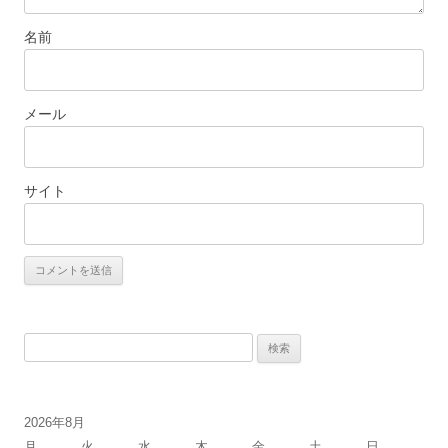
名前
メール
サイト
検
索:
2026年8月
月
火
水
木
金
土
日