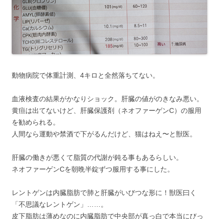
動物病院で体重計測、4キロと全然落ちてない。
血液検査の結果がかなりショック。肝臓の値がのきなみ悪い。
黄疸は出てないけど、肝臓保護剤（ネオファーゲンC）の服用
を勧められる。
人間なら運動や禁酒で下がるんだけど、猫はねえ〜と獣医。
肝臓の働きが悪くて脂質の代謝が鈍る事もあるらしい。
ネオファーゲンCを朝晩半錠ずつ服用する事にした。
レントゲンは内臓脂肪で肺と肝臓がいびつな形に！獣医曰く
「不思議なレントゲン」……。
皮下脂肪は薄めなのに内臓脂肪で中央部が真っ白で本当にびっ