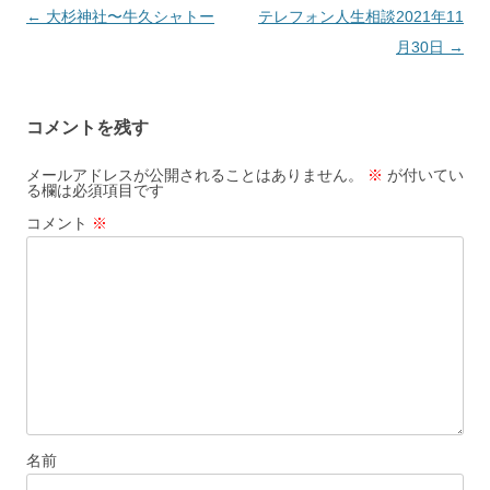
投
←
大杉神社〜牛久シャトー
テレフォン人生相談2021年11
稿
月30日
→
ナ
ビ
コメントを残す
ゲ
ー
メールアドレスが公開されることはありません。
※
が付いてい
る欄は必須項目です
シ
コメント
※
ョ
ン
名前