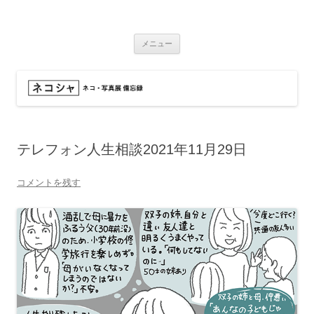
コ
ン
ネコシャ
テ
ネコ・写真展_備忘録
ン
ツ
メニュー
へ
ス
キ
ッ
プ
テレフォン人生相談2021年11月29日
コメントを残す