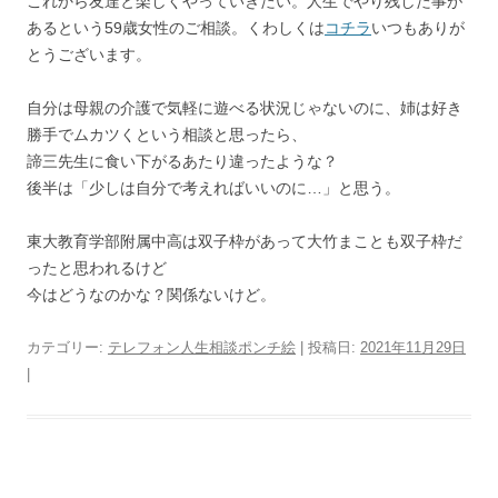
これから友達と楽しくやっていきたい。人生でやり残した事が
あるという59歳女性のご相談。くわしくは
コチラ
いつもありが
とうございます。
自分は母親の介護で気軽に遊べる状況じゃないのに、姉は好き
勝手でムカツくという相談と思ったら、
諦三先生に食い下がるあたり違ったような？
後半は「少しは自分で考えればいいのに…」と思う。
東大教育学部附属中高は双子枠があって大竹まことも双子枠だ
ったと思われるけど
今はどうなのかな？関係ないけど。
カテゴリー:
テレフォン人生相談ポンチ絵
| 投稿日:
2021年11月29日
|