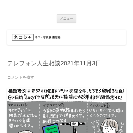
コ
ン
ネコシャ
テ
ネコ・写真展_備忘録
ン
ツ
メニュー
へ
ス
キ
ッ
プ
テレフォン人生相談2021年11月3日
コメントを残す