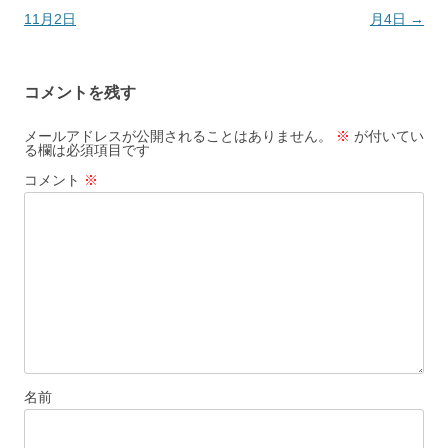
稿
11月2日
月4日
→
ナ
ビ
コメントを残す
ゲ
ー
メールアドレスが公開されることはありません。
※
が付いてい
る欄は必須項目です
シ
コメント
※
ョ
ン
名前