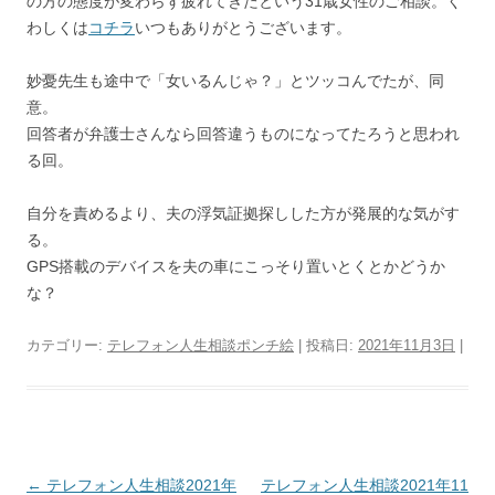
の方の態度が変わらず疲れてきたという31歳女性のご相談。く
わしくは
コチラ
いつもありがとうございます。
妙憂先生も途中で「女いるんじゃ？」とツッコんでたが、同
意。
回答者が弁護士さんなら回答違うものになってたろうと思われ
る回。
自分を責めるより、夫の浮気証拠探しした方が発展的な気がす
る。
GPS搭載のデバイスを夫の車にこっそり置いとくとかどうか
な？
カテゴリー:
テレフォン人生相談ポンチ絵
| 投稿日:
2021年11月3日
|
投
←
テレフォン人生相談2021年
テレフォン人生相談2021年11