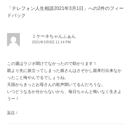
ビ
「
テレフォン人生相談2021年3月1日
」への2件のフィー
ゲ
ドバック
ー
シ
ョ
ミケーネちゃんふぁん
2021年3月9日 11:14 PM
ン
この週はラジオ聞けてなかったので助かります！
親より先に旅立ってしまった娘さんはさぞかし親孝行出来なか
ったこと悔やんでるでしょうね。
天国からきっとお母さんの歌声聞いてるんだろうな。
いつどうなるか分からないから、毎日ちゃんと悔いなく生きよ
うー！
↓
返信