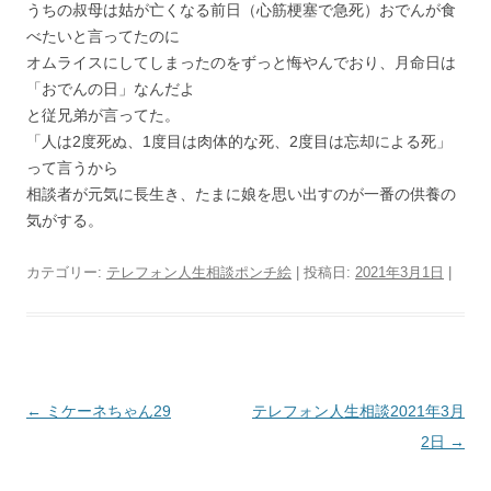
うちの叔母は姑が亡くなる前日（心筋梗塞で急死）おでんが食
べたいと言ってたのに
オムライスにしてしまったのをずっと悔やんでおり、月命日は
「おでんの日」なんだよ
と従兄弟が言ってた。
「人は2度死ぬ、1度目は肉体的な死、2度目は忘却による死」
って言うから
相談者が元気に長生き、たまに娘を思い出すのが一番の供養の
気がする。
カテゴリー:
テレフォン人生相談ポンチ絵
| 投稿日:
2021年3月1日
|
投
←
ミケーネちゃん29
テレフォン人生相談2021年3月
稿
2日
→
ナ