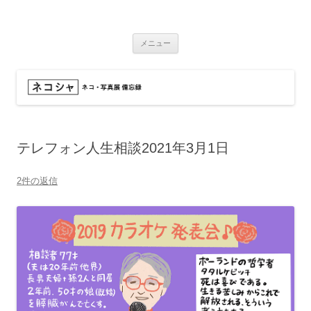
コ
ン
ネコシャ
テ
ネコ・写真展_備忘録
ン
ツ
メニュー
へ
ス
キ
ッ
プ
テレフォン人生相談2021年3月1日
2件の返信