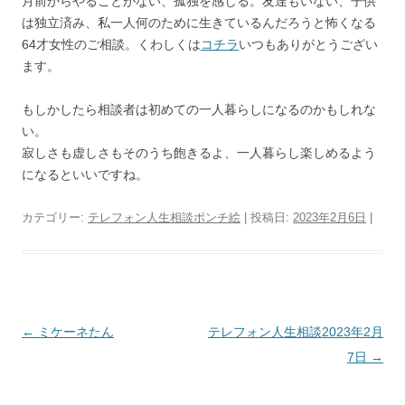
月前からやることがない、孤独を感じる。友達もいない、子供
は独立済み、私一人何のために生きているんだろうと怖くなる
64才女性のご相談。くわしくは
コチラ
いつもありがとうござい
ます。
もしかしたら相談者は初めての一人暮らしになるのかもしれな
い。
寂しさも虚しさもそのうち飽きるよ、一人暮らし楽しめるよう
になるといいですね。
カテゴリー:
テレフォン人生相談ポンチ絵
| 投稿日:
2023年2月6日
|
投
←
ミケーネたん
テレフォン人生相談2023年2月
稿
7日
→
ナ