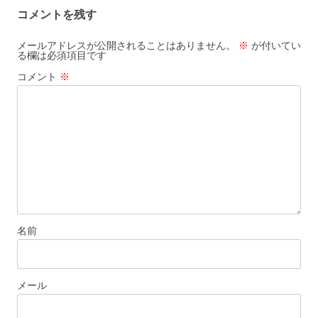
ビ
コメントを残す
ゲ
ー
メールアドレスが公開されることはありません。
※
が付いてい
る欄は必須項目です
シ
コメント
※
ョ
ン
名前
メール