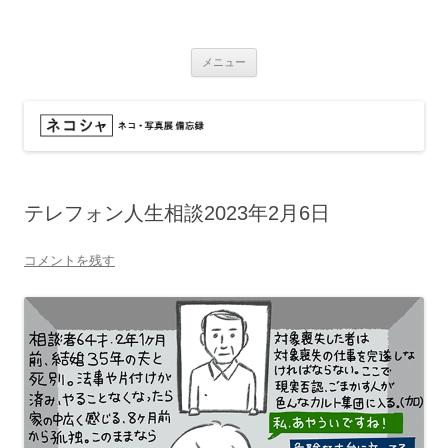
コ
ン
ネコシャ
テ
ネコ・写真展_備忘録
ン
ツ
メニュー
へ
ス
キ
ッ
プ
テレフォン人生相談2023年2月6日
コメントを残す