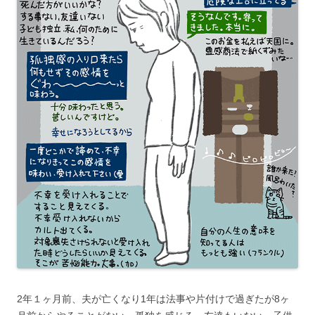
2年１ヶ月前、夫が亡くなり1年は法事や片付けで過ぎたが8ヶ