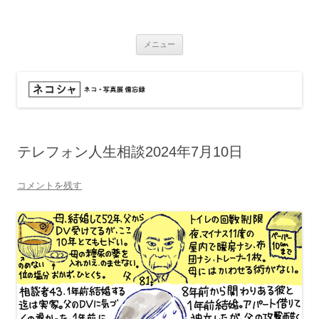
コ
ン
ネコシャ
テ
ネコ・写真展_備忘録
ン
ツ
メニュー
へ
ス
キ
ッ
プ
テレフォン人生相談2024年7月10日
コメントを残す