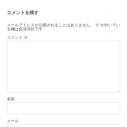
ビ
コメントを残す
ゲ
ー
メールアドレスが公開されることはありません。
※
が付いてい
る欄は必須項目です
シ
コメント
※
ョ
ン
名前
メール