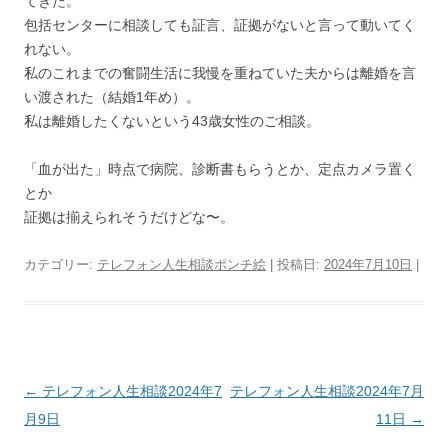
てきた。
包括センターに相談しても証言、証拠がないと言って動いてく
れない。
私のこれまでの奮闘生活に我慢を重ねていた夫からは離婚を言
い渡された（結婚1年め）。
私は離婚したくないという43歳女性のご相談。
「血が出た」時点で病院、診断書もらうとか、定点カメラ置く
とか
証拠は揃えられそうだけどな〜。
カテゴリー:
テレフォン人生相談ポンチ絵
| 投稿日:
2024年7月10日
|
投
←
テレフォン人生相談2024年7
テレフォン人生相談2024年7月
稿
月9日
11日
→
ナ