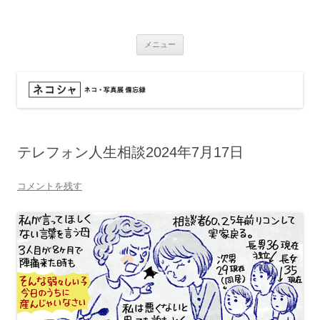
コ
ン
ネコシャ
テ
ネコ・写真展_備忘録
ン
ツ
メニュー
へ
ス
キ
ッ
プ
テレフォン人生相談2024年7月17日
コメントを残す