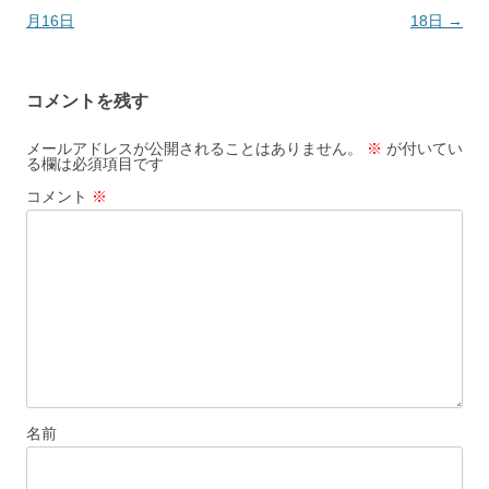
稿
月16日
18日
→
ナ
ビ
コメントを残す
ゲ
ー
メールアドレスが公開されることはありません。
※
が付いてい
る欄は必須項目です
シ
コメント
※
ョ
ン
名前