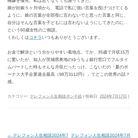
機嫌を優先。私は悪くなくても謝ってきた。
娘が妊娠５ヶ月頃から、電話で私に強い言葉を投げつけてくる
ように。娘の言葉が全部母に言わないでと思った言葉と同じ。
自分はそんな言葉を子どもには言わないようにしてきたのに…
という60歳女性のご相談。
くわしくは
コチラ
いつもありがとうございます。
お金で解決という分かりやすい着地点。てか、35歳で月収15万
に驚いたが、知人が茨城県奥地のゆうちょ銀行窓口でフルタイ
ムパートした時もそんな月収だったっけ。こないだの「夏のボ
ーナス大手企業過去最高（98万3112円）」てどこの世界の話？
感。
カテゴリー:
テレフォン人生相談ポンチ絵
| 投稿日:
2024年7月17日
|
投
←
テレフォン人生相談2024年7
テレフォン人生相談2024年7月