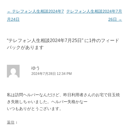
投
←
テレフォン人生相談2024年7
テレフォン人生相談2024年7月
稿
月24日
26日
→
ナ
ビ
“
テレフォン人生相談2024年7月25日
” に1件のフィード
ゲ
バックがあります
ー
シ
ョ
ゆう
2024年7月28日 12:34 PM
ン
私は訪問ヘルパーなんだけど、昨日利用者さんのお宅で目玉焼
き失敗しちゃいました。ヘルパー失格かなー
いつもありがとうございます。
↓
返信