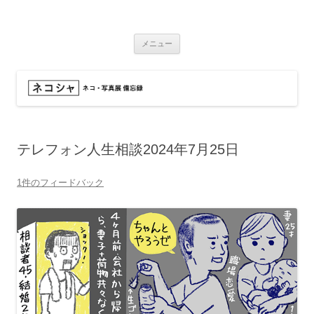
コ
ン
ネコシャ
テ
ネコ・写真展_備忘録
ン
ツ
メニュー
へ
ス
キ
ッ
プ
テレフォン人生相談2024年7月25日
1件のフィードバック