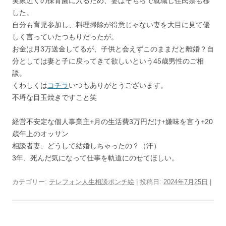
実家近くの保育園に入るため、妻はそちらで就職し住民票も移
した。
自分も育児参加し、料理掃除が得意じゃない妻を大目に見て優
しく言っていたつもりだったが。
お金は月3万送金してるが、子供と会えずこのままだと離婚？自
分としては妻と子に戻ってきて欲しいという45歳男性のご相
談。
くわしくは
コチラ
いつもありがとうございます。
不埒な目玉焼きですこと笑
経営不安定な個人事業主+月の生活費3万円だけ+嫌味を言う+20
歳年上のオッサン
相談者妻、どうして結婚しちゃったの？（汗）
3年、死んだ気になって仕事を軌道にのせてほしい。
カテゴリー:
テレフォン人生相談ポンチ絵
| 投稿日:
2024年7月25日
|