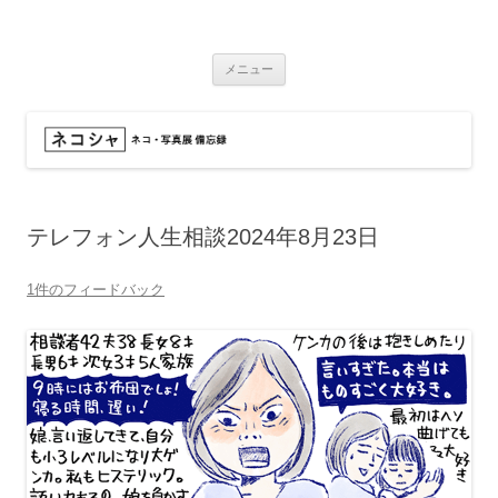
コ
ン
ネコシャ
テ
ネコ・写真展_備忘録
ン
ツ
メニュー
へ
ス
キ
ッ
プ
テレフォン人生相談2024年8月23日
1件のフィードバック