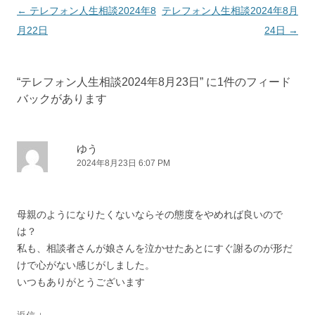
投
←
テレフォン人生相談2024年8
テレフォン人生相談2024年8月
稿
月22日
24日
→
ナ
ビ
“
テレフォン人生相談2024年8月23日
” に1件のフィード
ゲ
バックがあります
ー
シ
ョ
ゆう
2024年8月23日 6:07 PM
ン
母親のようになりたくないならその態度をやめれば良いので
は？
私も、相談者さんが娘さんを泣かせたあとにすぐ謝るのが形だ
けで心がない感じがしました。
いつもありがとうございます