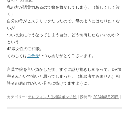
なって大喧嘩。
私の方が語彙力あるので娘を負かしてしまう。（娘しくしく泣
く）
自分の母がヒステリックだったので、母のようにはなりたくな
いが
つい長女にそうなってしまう自分。どう制御したらいいのか？
という
42歳女性のご相談。
くわしくは
コチラ
いつもありがとうございます。
言葉で娘を言い負かした後、すぐに謝り抱きしめるって、DV加
害者みたいで怖いと思ってしまった。（相談者すみません）相
談者の肩の力がいい具合に抜けてますように。
カテゴリー:
テレフォン人生相談ポンチ絵
| 投稿日:
2024年8月23日
|