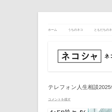
コ
ン
テ
ネコ・写真展_備忘録
ネコシャ
ン
ツ
ホーム
うちのネコ
ともだちのネ
へ
ス
キ
ッ
プ
テレフォン人生相談2025
コメントを残す