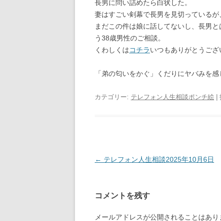
長男に問い詰めたら白状した。
妻はすごい剣幕で長男を見切っているが
まだこの件は娘に話してないし、長男と
う38歳男性のご相談。
くわしくは
コチラ
いつもありがとうござ
「弟の匂いをかぐ」くだりにヤバみを感
カテゴリー:
テレフォン人生相談ポンチ絵
|
投
←
テレフォン人生相談2025年10月6日
稿
ナ
コメントを残す
ビ
ゲ
メールアドレスが公開されることはあり