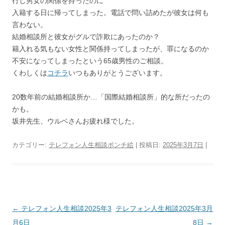
行し男女の関係を持ったのに
入籍する日に帰ってしまった。電話で問い詰めたが彼女は何も
言わない。
結婚相談所と彼女がグルで詐欺にあったのか？
籍入れる気もない女性と関係持ってしまったが、罪になるのか
不安になってしまったという65歳男性のご相談。
くわしくは
コチラ
いつもありがとうございます。
20数年前の結婚相談所か…「国際結婚相談所」的な所だったの
かも。
坂井先生、ウルベさんお疲れ様でした。
カテゴリー:
テレフォン人生相談ポンチ絵
| 投稿日:
2025年3月7日
|
投
←
テレフォン人生相談2025年3
テレフォン人生相談2025年3月
稿
月6日
8日
→