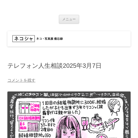
コ
ン
ネコシャ
テ
ネコ・写真展_備忘録
ン
ツ
メニュー
へ
ス
キ
ッ
プ
テレフォン人生相談2025年3月7日
コメントを残す