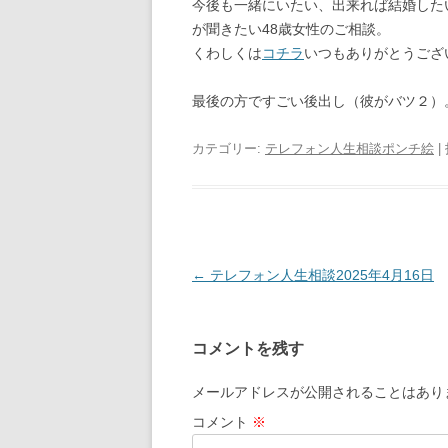
今後も一緒にいたい、出来れば結婚した
が聞きたい48歳女性のご相談。
くわしくは
コチラ
いつもありがとうござ
最後の方ですごい後出し（彼がバツ２）
カテゴリー:
テレフォン人生相談ポンチ絵
|
投
←
テレフォン人生相談2025年4月16日
稿
ナ
コメントを残す
ビ
ゲ
メールアドレスが公開されることはあり
ー
コメント
※
シ