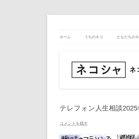
コ
ン
テ
ネコ・写真展_備忘録
ネコシャ
ン
ツ
ホーム
うちのネコ
ともだちのネ
へ
ス
キ
ッ
プ
テレフォン人生相談2025
コメントを残す