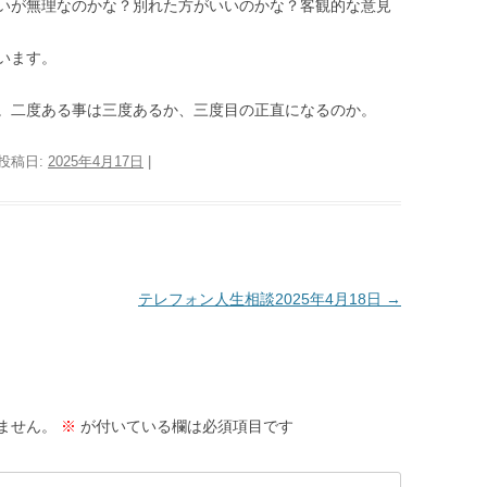
いが無理なのかな？別れた方がいいのかな？客観的な意見
います。
。二度ある事は三度あるか、三度目の正直になるのか。
 投稿日:
2025年4月17日
|
テレフォン人生相談2025年4月18日
→
ません。
※
が付いている欄は必須項目です