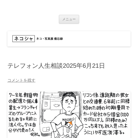
コ
ン
ネコシャ
テ
ネコ・写真展_備忘録
ン
ツ
メニュー
へ
ス
キ
ッ
プ
テレフォン人生相談2025年6月21日
コメントを残す