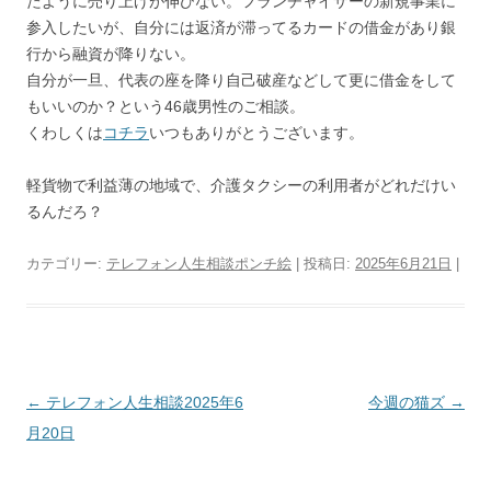
たように売り上げが伸びない。フランチャイザーの新規事業に
参入したいが、自分には返済が滞ってるカードの借金があり銀
行から融資が降りない。
自分が一旦、代表の座を降り自己破産などして更に借金をして
もいいのか？という46歳男性のご相談。
くわしくは
コチラ
いつもありがとうございます。
軽貨物で利益薄の地域で、介護タクシーの利用者がどれだけい
るんだろ？
カテゴリー:
テレフォン人生相談ポンチ絵
| 投稿日:
2025年6月21日
|
投
←
テレフォン人生相談2025年6
今週の猫ズ
→
稿
月20日
ナ