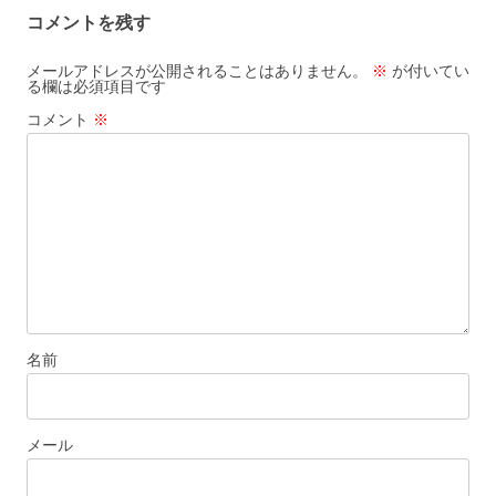
ビ
コメントを残す
ゲ
ー
メールアドレスが公開されることはありません。
※
が付いてい
る欄は必須項目です
シ
コメント
※
ョ
ン
名前
メール