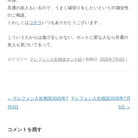
不快。
共通の友人もいるので、うまく縁切りをしたいという37歳女性
のご相談。
くわしくは
コチラ
いつもありがとうございます。
こういう人からは逃げるしかない。ホントに変な人なら共通の
友人も気づいてるって。
カテゴリー:
テレフォン人生相談ポンチ絵
| 投稿日:
2025年7月4日
|
投
←
テレフォン人生相談2025年7
テレフォン人生相談2025年7月
稿
月3日
5日
→
ナ
ビ
コメントを残す
ゲ