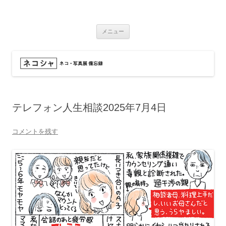
コ
ン
ネコシャ
テ
ネコ・写真展_備忘録
ン
ツ
メニュー
へ
ス
キ
ッ
プ
テレフォン人生相談2025年7月4日
コメントを残す