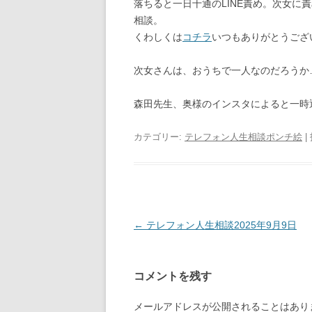
落ちると一日十通のLINE責め。次女に
相談。
くわしくは
コチラ
いつもありがとうござ
次女さんは、おうちで一人なのだろうか
森田先生、奥様のインスタによると一時
カテゴリー:
テレフォン人生相談ポンチ絵
|
投
←
テレフォン人生相談2025年9月9日
稿
ナ
コメントを残す
ビ
ゲ
メールアドレスが公開されることはあり