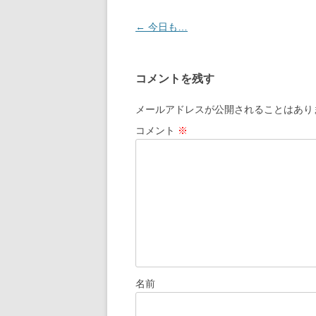
投
←
今日も…
稿
ナ
コメントを残す
ビ
ゲ
メールアドレスが公開されることはあり
ー
コメント
※
シ
ョ
ン
名前