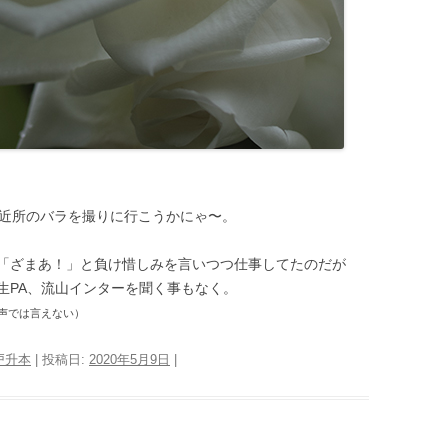
も近所のバラを撮りに行こうかにゃ〜。
「ざまあ！」と負け惜しみを言いつつ仕事してたのだが
生PA、流山インターを聞く事もなく。
声では言えない）
戸升本
| 投稿日:
2020年5月9日
|