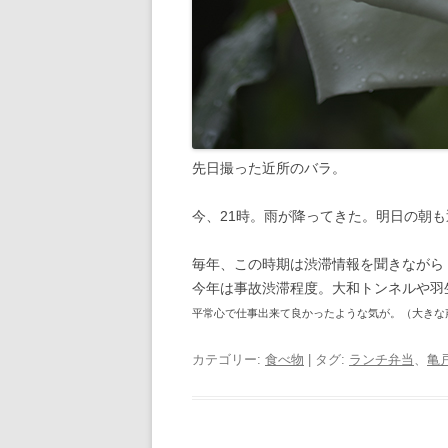
先日撮った近所のバラ。
今、21時。雨が降ってきた。明日の朝
毎年、この時期は渋滞情報を聞きながら
今年は事故渋滞程度。大和トンネルや羽
平常心で仕事出来て良かったような気が。（大きな
カテゴリー:
食べ物
| タグ:
ランチ弁当
、
亀