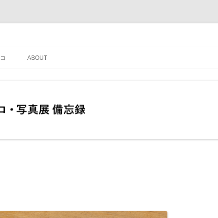
コ
ABOUT