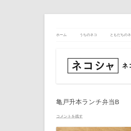
コ
ン
テ
ネコ・写真展_備忘録
ネコシャ
ン
ツ
ホーム
うちのネコ
ともだちのネ
へ
ス
キ
ッ
プ
亀戸升本ランチ弁当B
コメントを残す