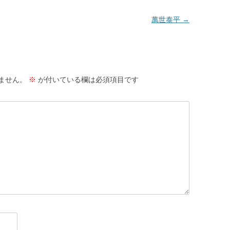
萬世泰平
→
ません。
※
が付いている欄は必須項目です