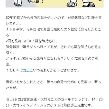
60年前叔父から性的悪戯を受けたので、冠婚葬祭など距離を置
いてきた。
１ヶ月半前、母を自宅で介護し始めたのを叔父に知らせたとこ
ろ
2回も見舞いに来て嫌な気持ちに。
気分転換で毎日ジムへ行ってるが、それでも嫌な気持ちが尾を
引く。
どうすれば穏やかな気持ちになれる？という72歳女性のご相
談。
くわしくは
コチラ
いつもありがとうございます。
勇気いるかもしれんけど、後々の自分のためにも見舞い、断っ
た方が。
明日2月2日文化放送・大竹まことのゴールデンラジオ、14：20
分〜大竹メインディッシュのゲストに加藤諦三先生です。