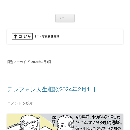
コ
ン
ネコシャ
テ
ネコ・写真展_備忘録
ン
ツ
メニュー
へ
ス
キ
ッ
プ
日別アーカイブ:
2024年2月1日
テレフォン人生相談2024年2月1日
コメントを残す