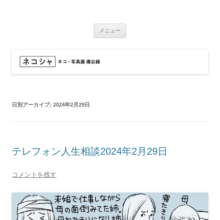
コ
ン
ネコシャ
テ
ネコ・写真展_備忘録
ン
ツ
メニュー
へ
ス
キ
ッ
プ
日別アーカイブ:
2024年2月29日
テレフォン人生相談2024年2月29日
コメントを残す