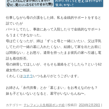
仕事しながら母の介護をした姉。私も金銭的サポートをすると
話ていたが
パートしてたし、事故にあって入院したりで金銭的なサポート
もうまくできなかった。
母は亡くなったが、姉は「ずっと母と一緒にいたい、父は浮気
してたので一緒の墓に入れたくない、結婚して家を出たお前に
は関係ない」とお怒り。遺骨を持ったまま彼氏の家へ引越し電
話も着信拒否。
母の納骨してほしいが、そもそも連絡をどうしたら？という62
歳女性のご相談。
くわしくは
コチラ
いつもありがとうございます。
お姉さん「永代供養」とか「墓じまい」をお考えなのかも？
妹も子どもいないとなると、墓守がいないもんね〜。
カテゴリー:
テレフォン人生相談ポンチ絵
| 投稿日:
2024年2月29日
|