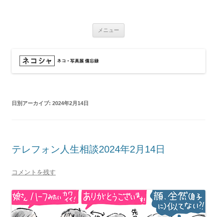
コ
ン
ネコシャ
テ
ネコ・写真展_備忘録
ン
ツ
メニュー
へ
ス
キ
ッ
プ
日別アーカイブ:
2024年2月14日
テレフォン人生相談2024年2月14日
コメントを残す