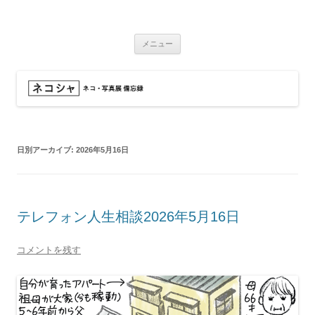
コ
ン
ネコシャ
テ
ネコ・写真展_備忘録
ン
ツ
メニュー
へ
ス
キ
ッ
プ
日別アーカイブ:
2026年5月16日
テレフォン人生相談2026年5月16日
コメントを残す