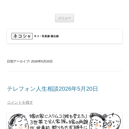
コ
ン
ネコシャ
テ
ネコ・写真展_備忘録
ン
ツ
メニュー
へ
ス
キ
ッ
プ
日別アーカイブ:
2026年5月20日
テレフォン人生相談2026年5月20日
コメントを残す