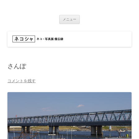
コ
ン
ネコシャ
テ
ネコ・写真展_備忘録
ン
ツ
メニュー
へ
ス
キ
ッ
プ
さんぽ
コメントを残す