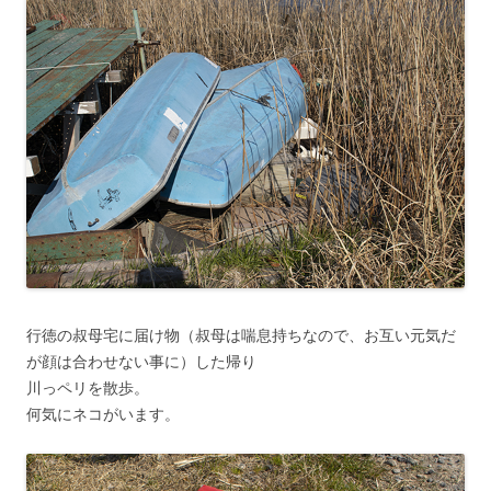
行徳の叔母宅に届け物（叔母は喘息持ちなので、お互い元気だ
が顔は合わせない事に）した帰り
川っペリを散歩。
何気にネコがいます。