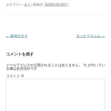
カテゴリー:
ネコ
| 投稿日:
2020年3月18日
|
投
←
彼岸の入り
まったりちゃん
→
稿
ナ
コメントを残す
ビ
ゲ
メールアドレスが公開されることはありません。
※
が付いてい
る欄は必須項目です
ー
コメント
※
シ
ョ
ン